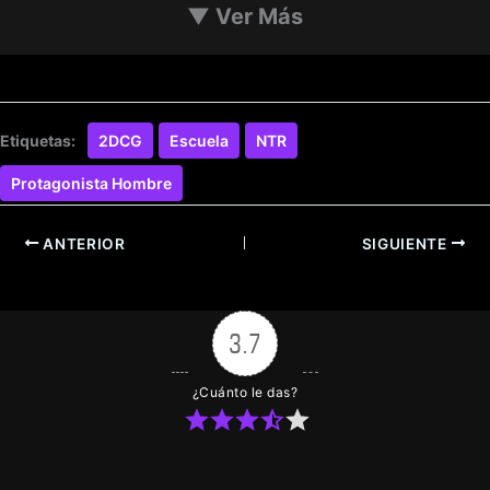
▼
Ver Más
Etiquetas:
2DCG
Escuela
NTR
Protagonista Hombre
ANTERIOR
SIGUIENTE
3.7
¿Cuánto le das?