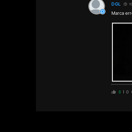
DGL
10
Marca err
8
0