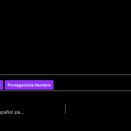
R
Protagonista Hombre
Doncella del Cuento de la Leche: Clarabelle en Español para Android y Pc