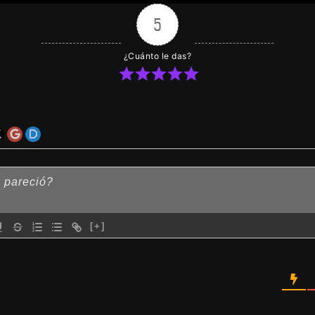
5
¿Cuánto le das?
[+]