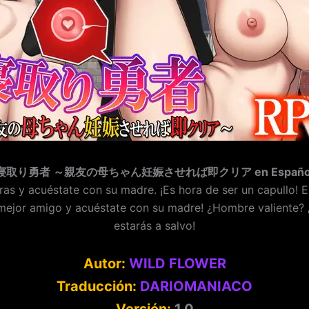
寝取り勇者 ～親友の母ちゃん妊娠させれば即クリア en Españo
uras y acuéstate con su madre. ¡Es hora de ser un capull
 mejor amigo y acuéstate con su madre! ¿Hombre valiente? 
estarás a salvo!
Autor:
WILD FLOWER
Traducción:
DARIOMANIACO
Versión:
1.0