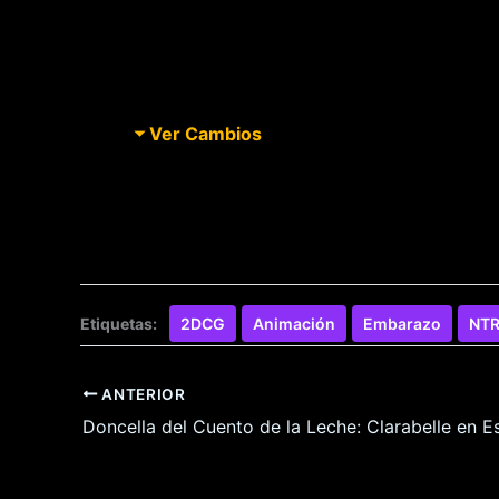
Ver Cambios
Etiquetas:
2DCG
Animación
Embarazo
NT
ANTERIOR