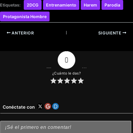
Etiquetas:
2DCG
Entrenamiento
Harem
Parodia
Protagonista Hombre
ANTERIOR
SIGUIENTE
0
¿Cuánto le das?
Conéctate con