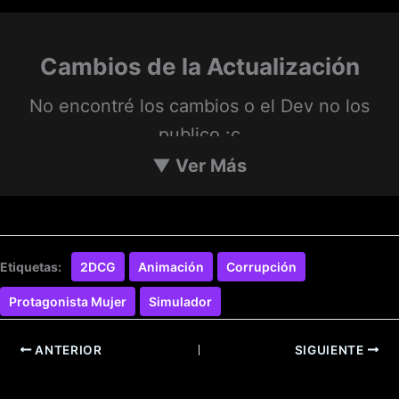
Cambios de la Actualización
No encontré los cambios o el Dev no los
publico :c
▼
Ver Más
Etiquetas:
2DCG
Animación
Corrupción
Protagonista Mujer
Simulador
ANTERIOR
SIGUIENTE