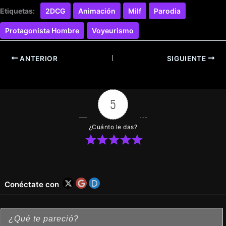
Etiquetas:
2DCG
Animación
Milf
Parodia
Protagonista Hombre
Voyeurismo
ANTERIOR
SIGUIENTE
5
¿Cuánto le das?
Conéctate con