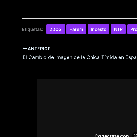
Etiquetas:
2DCG
Harem
Incesto
NTR
Pr
ANTERIOR
Conéctate con