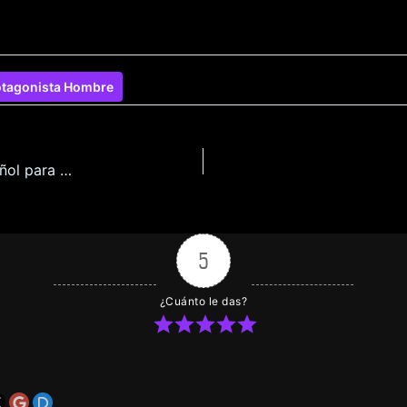
otagonista Hombre
El Cambio de Imagen de la Chica Tímida en Español para Android y Pc
5
¿Cuánto le das?