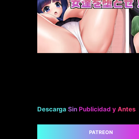
Descarga
Sin
Publicidad
y
Antes
PATREON