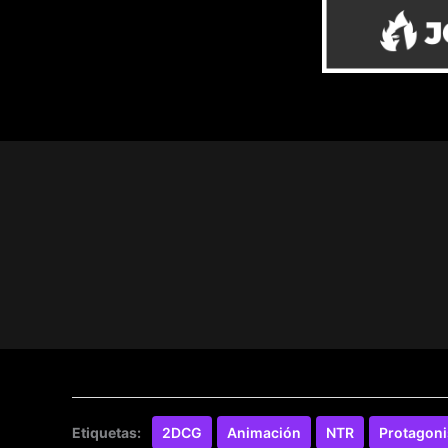
Etiquetas:
2DCG
Animación
NTR
Protagon