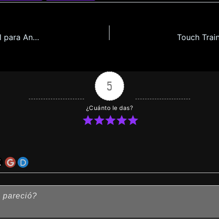
Hollow Knight La Plaga del Libertinaje en Español para Android y Pc
Touch Train
5
¿Cuánto le das?