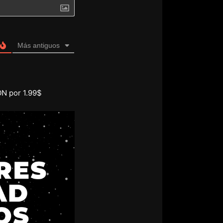
Más antiguos
ON por 1.99$