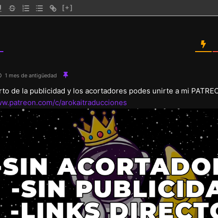
[+]
1 mes de antigüedad
arto de la publicidad y los acortadores podes unirte a mi PATRE
ww.patreon.com/c/arokaitraducciones