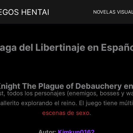
EGOS HENTAI
NOVELAS VISUA
aga del Libertinaje en Españ
night The Plague of Debauchery
en
t, todos los personajes (enemigos, bosses y w
allerito explorando el reino. El juego tiene múl
escenas de sexo
.
Autor:
Kimkun0162