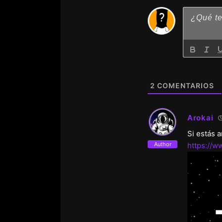
2
COMENTARIOS
Arokai
Si estás 
Author
https://w