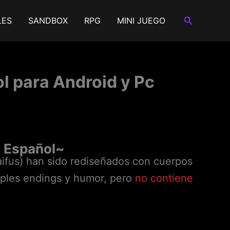
Buscar
LES
SANDBOX
RPG
MINI JUEGO
ol para Android y Pc
 Español~
aifus) han sido rediseñados con cuerpos
tiples endings y humor, pero
no contiene