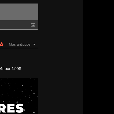
Más antiguos
ON por 1.99$