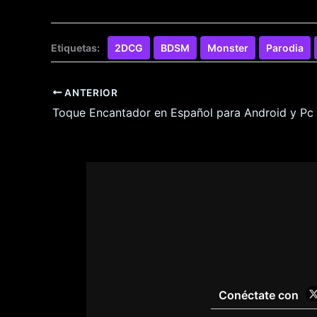
Etiquetas:
2DCG
BDSM
Monster
Parodia
ANTERIOR
Toque Encantador en Español para Android y Pc
Conéctate con