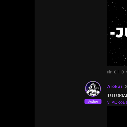
0
0
Arokai
TUTORIA
Author
v=AQRoB