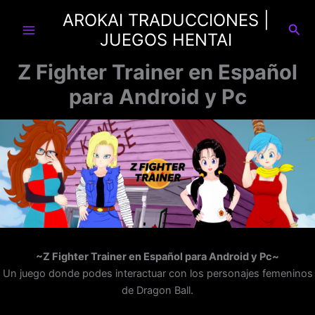
Ir
AROKAI TRADUCCIONES |
al
Busc
JUEGOS HENTAI
contenido
Z Fighter Trainer en Español
para Android y Pc
~Z Fighter Trainer en Español para Android y Pc~
Un juego donde podes interactuar con los personajes femeninos
de Dragon Ball.