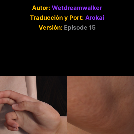
Autor:
Wetdreamwalker
Traducción y Port:
Arokai
Versión:
Episode 15