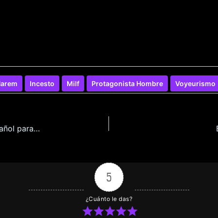
arem
Incesto
Milf
Protagonista Hombre
Voyeurismo
La Senpai del Doujin y Su Pervertida Vida en Español para Pc
5
¿Cuánto le das?