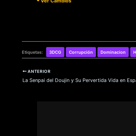
Ver Cambios
Etiquetas:
3DCG
Corrupción
Dominacion
H
ANTERIOR