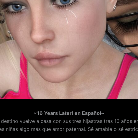
~16 Years Later! en Español~
destino vuelve a casa con sus tres hijastras tras 16 años e
as niñas algo más que amor paternal. Sé amable o sé estri