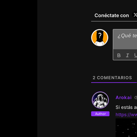
Conéctate con
2
COMENTARIOS
Arokai
Si estás 
Author
https://w