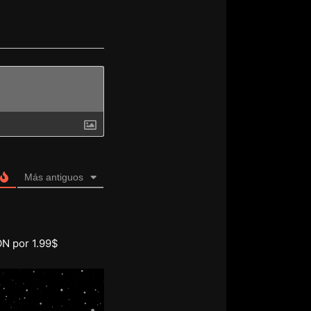
Más antiguos
ON por 1.99$