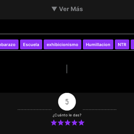
▼
Ver Más
barazo
Escuela
exhibicionismo
Humillacion
NTR
5
¿Cuánto le das?