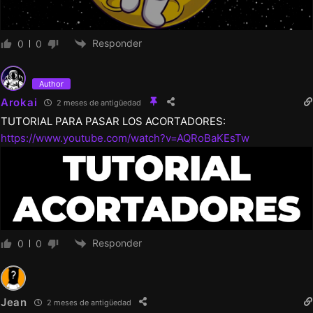
Responder
0
0
Author
Arokai
2 meses de antigüedad
TUTORIAL PARA PASAR LOS ACORTADORES:
https://www.youtube.com/watch?v=AQRoBaKEsTw
Responder
0
0
Jean
2 meses de antigüedad