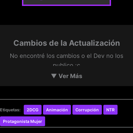
Cambios de la Actualización
No encontré los cambios o el Dev no los
publico :c
▼
Ver Más
Etiquetas:
2DCG
Animación
Corrupción
NTR
Protagonista Mujer