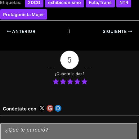
Etiquetas:
2DCG
exhibicionismo
Futa/Trans
NTR
Protagonista Mujer
ANTERIOR
SIGUIENTE
5
¿Cuánto le das?
Conéctate con