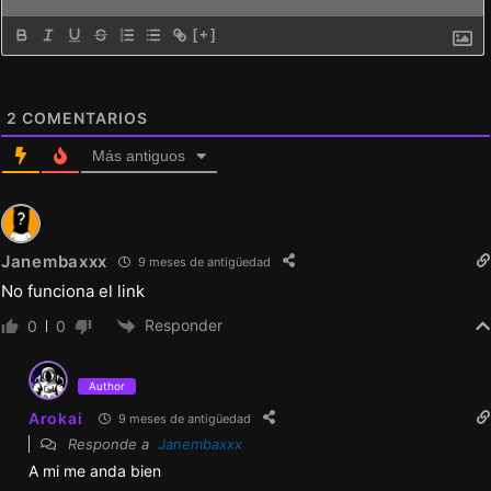
[+]
2
COMENTARIOS
Más antiguos
Janembaxxx
9 meses de antigüedad
No funciona el link
Responder
0
0
Author
Arokai
9 meses de antigüedad
Responde a
Janembaxxx
A mi me anda bien