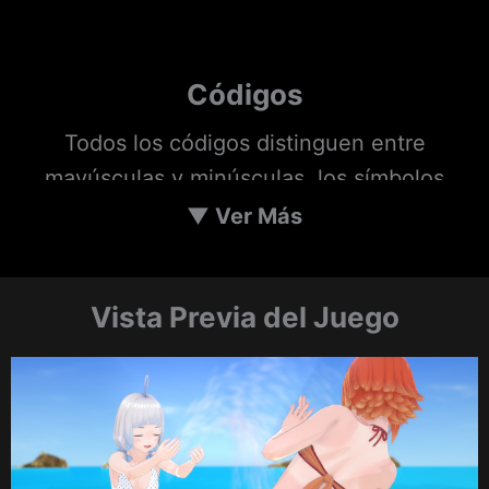
Códigos
Todos los códigos distinguen entre
mayúsculas y minúsculas, los símbolos
deben incluirse si están presentes y todos
▼
Ver Más
los caracteres incluidos en el código
aparecerán en negrita.
Vista Previa del Juego
natural charisma: maximiza la estadística de
carisma (hasta el final de la semana).
no more coin toss : los eventos aleatorios se