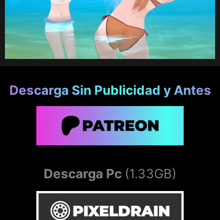
activarán siempre (hasta el final de la
semana).
all your panties belong to us : te da visión de
rayos X para algunas escenas (hasta el final
de la semana).
Descarga Sin Publicidad y Antes
i can see the future : desbloquea todas las
escenas de la galería (muchas de ellas no
están en la galería).
Descarga Pc
(1.33GB)
platinum trophy : desbloquea todos los
logros.