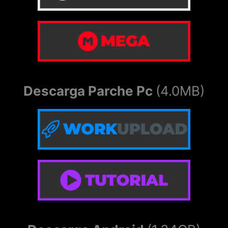
jump to endgame: lo lleva todo al máximo
(también se salta algunas escenas).
town navigator : desbloquea todas las
ubicaciones del mapa (puede causar
errores).
Descarga Parche Pc
(4.0MB)
reset claire : deshace una escena en la que
el jugador muestra la foto de la chica.
reset charisma : devuelve el carisma a 0.
mommy : activa una escena corta con
samantha.