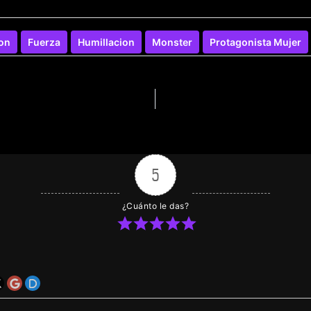
on
Fuerza
Humillacion
Monster
Protagonista Mujer
5
¿Cuánto le das?