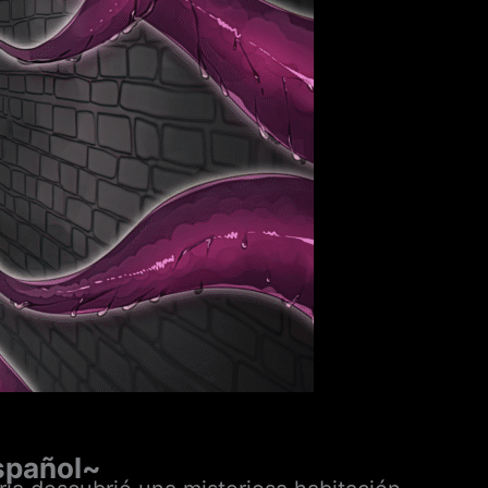
spañol~