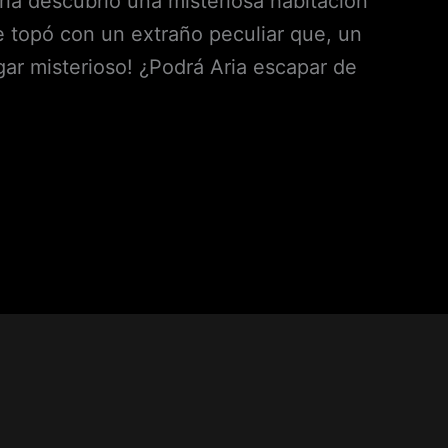
ria descubrió una misteriosa habitación
e topó con un extraño peculiar que, un
gar misterioso! ¿Podrá Aria escapar de