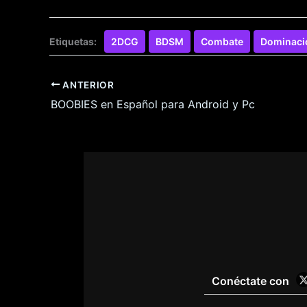
Etiquetas:
2DCG
BDSM
Combate
Dominaci
ANTERIOR
BOOBIES en Español para Android y Pc
Conéctate con