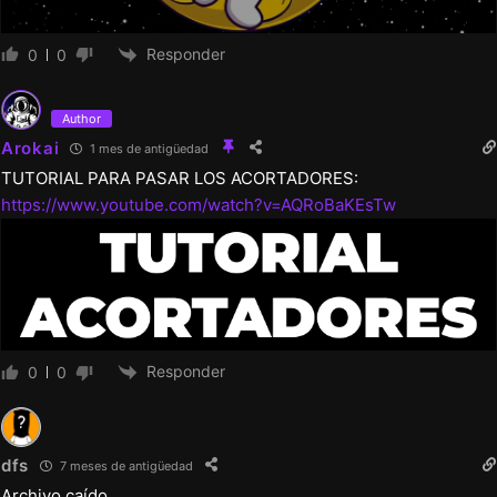
Responder
0
0
Author
Arokai
1 mes de antigüedad
TUTORIAL PARA PASAR LOS ACORTADORES:
https://www.youtube.com/watch?v=AQRoBaKEsTw
Responder
0
0
dfs
7 meses de antigüedad
Archivo caído