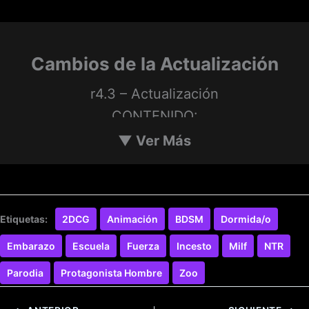
Cambios de la Actualización
r4.3 – Actualización
CONTENIDO:
Día 33: ¡Nuevas escenas con Ma-sha!
▼
Ver Más
Día 40: ¡Nuevas escenas con Sa-sha!
Etiquetas:
2DCG
Animación
BDSM
Dormida/o
Día 40: Nueva escena con Summer.
Embarazo
Escuela
Fuerza
Incesto
Milf
NTR
CAMBIOS:
Parodia
Protagonista Hombre
Zoo
Se movió la escena «Problemas futuros» del