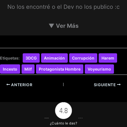
Incesto
Milf
Protagonista Hombre
Voyeurismo
ANTERIOR
SIGUIENTE
4.8
¿Cuánto le das?
Conéctate con
[+]