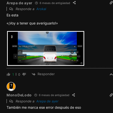
Responder
1
0
MonoDeLodo
6 meses de antigüedad
Responde a
Arepa de ayer
También me marca ese error después de eso
Responder
2
0
Author
Arokai
6 meses de antigüedad
Responde a
MonoDeLodo
Es cosa del emulador, ya puse otro emulador
Responder
0
0
Author