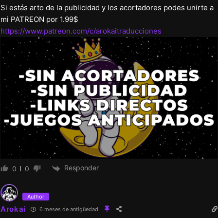
Responder
0
0
Author
Arokai
6 meses de antigüedad
EN ESTE JUEGO HAY UN ERROR QUE SOLO PASA CON
JOIPLAY, DEBEREAN USAR EL EMULADOR MALDIVES
Maldives player(RPG MV/MZ) – Apps on Google Play
Responder
0
0