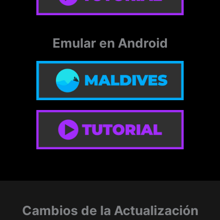
Cambios de la Actualización
No los encontré o el Dev no los publico :c
▼
Ver Más
Etiquetas:
3DCG
Animación
Corrupción
Harem