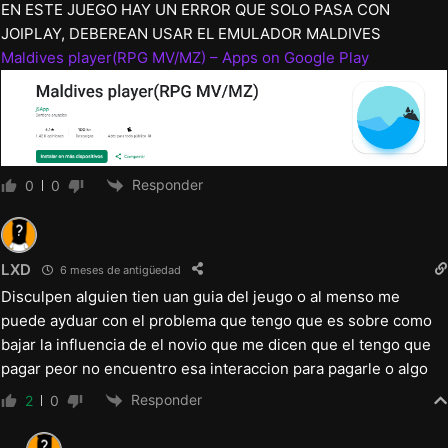
LXD
6 meses de antigüedad
Disculpen alguien tien uan guia del jeugo o al menso me
puede ayduar con el problema que tengo que es sobre como
bajar la influencia de el novio que me dicen que el tengo que
pagar peor no encuentro esa interaccion para pagarle o algo
Responder
2
0
Diteron
6 meses de antigüedad
Responde a
LXD
Encontraste solucion? Estoy atorado igual en eso
Responder
0
0
Arepa de ayer
5 meses de antigüedad
Responde a
Diteron