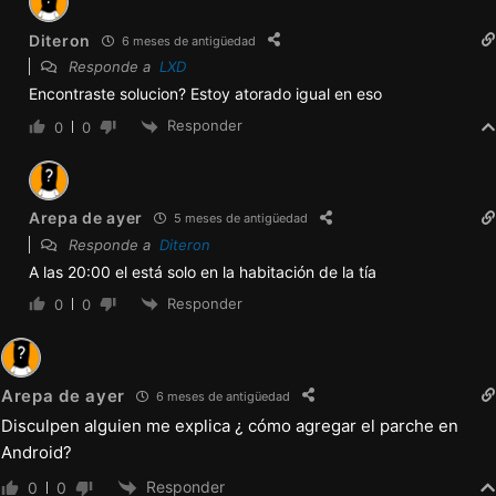
A las 20:00 el está solo en la habitación de la tía
Responder
0
0
Arepa de ayer
6 meses de antigüedad
Disculpen alguien me explica ¿ cómo agregar el parche en
Android?
Responder
0
0
Author
Arokai
6 meses de antigüedad
Responde a
Arepa de ayer
Podes seguir el tutorial
https://vimeo.com/917164663
Responder
0
0
Arepa de ayer
6 meses de antigüedad