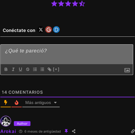
14
COMENTARIOS
Más antiguos
Author
Arokai
6 meses de antigüedad
Si estás arto de la publicidad y los acortadores podes unirte a
mi PATREON por 1.99$
https://www.patreon.com/c/arokaitraducciones