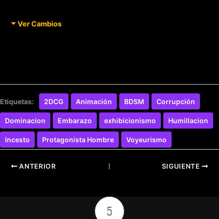
Ver Cambios
Etiquetas:
2DCG
Animación
BDSM
Corrupción
Dominacion
Embarazo
exhibicionismo
Humillacion
Incesto
Protagonista Hombre
Voyeurismo
ANTERIOR
SIGUIENTE
5