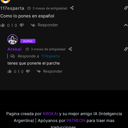
117esparta
3 meses de antigüedad
Como lo pones en español
Responder
0
0
Author
Arokai
3 meses de antigüedad
Responde a
117esparta
tenes que ponerle el parche
Responder
0
0
Pagina creada por
AROKAI
y su mejor amigo IA (Inteligencia
Argentina) | Apóyanos por
PATREON
para traer mas
traducciones.