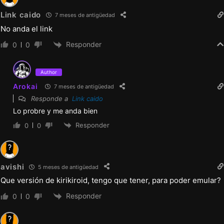
Link caido
7 meses de antigüedad
No anda el link
Responder
0
0
Author
Arokai
7 meses de antigüedad
Responde a
Link caido
Lo probre y me anda bien
Responder
0
0
avishi
5 meses de antigüedad
Que versión de kirikiroid, tengo que tener, para poder emular?
Responder
0
0