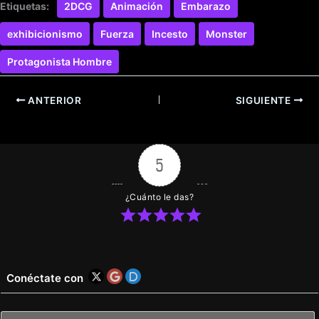
Etiquetas:
2DCG
Animación
Embarazo
exhibicionismo
Fuerza
Incesto
Monster
Protagonista Hombre
ANTERIOR
SIGUIENTE
5
¿Cuánto le das?
Conéctate con