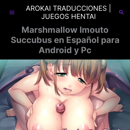
Ir
AROKAI TRADUCCIONES |
al
Busc
JUEGOS HENTAI
contenido
Marshmallow Imouto
Succubus en Español para
Android y Pc