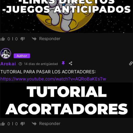
Responder
0
0
Author
Arokai
14 dias de antigüedad
TUTORIAL PARA PASAR LOS ACORTADORES:
https://www.youtube.com/watch?v=AQRoBaKEsTw
Responder
0
0