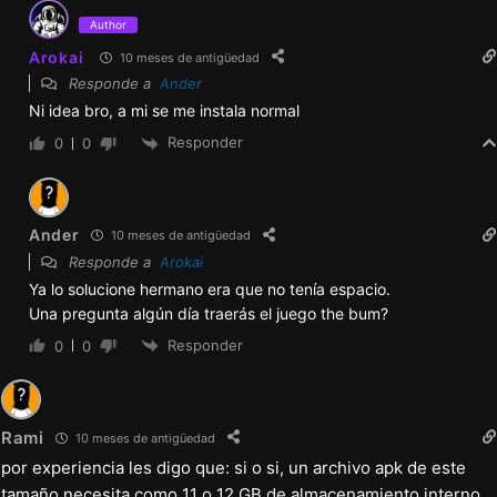
Author
Arokai
10 meses de antigüedad
Responde a
Ander
Ni idea bro, a mi se me instala normal
Responder
0
0
Ander
10 meses de antigüedad
Responde a
Arokai
Ya lo solucione hermano era que no tenía espacio.
Una pregunta algún día traerás el juego the bum?
Responder
0
0
Rami
10 meses de antigüedad
por experiencia les digo que: si o si, un archivo apk de este
tamaño necesita como 11 o 12 GB de almacenamiento interno