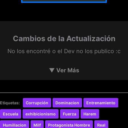
Cambios de la Actualización
No los encontré o el Dev no los publico :c
▼
Ver Más
Etiquetas:
Corrupción
Dominacion
Entrenamiento
Escuela
exhibicionismo
Fuerza
Harem
Humillacion
Milf
Protagonista Hombre
Real