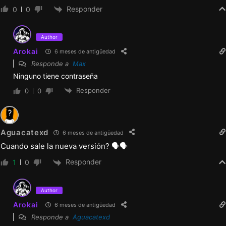
Responder
0
0
Author
Arokai
6 meses de antigüedad
Responde a
Max
Ninguno tiene contraseña
Responder
0
0
Aguacatexd
6 meses de antigüedad
Cuando sale la nueva versión? 🗣🗣
Responder
1
0
Author
Arokai
6 meses de antigüedad
Responde a
Aguacatexd