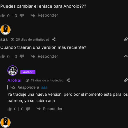
Puedes cambiar el enlace para Android???
Responder
0
0
sas
20 dias de antigüedad
Cuando traeran una versión más reciente?
Responder
0
0
Author
Arokai
19 dias de antigüedad
Responde a
sas
Ya traduje una nueva version, pero por el momento esta para los
patreon, ya se subira aca
Responder
0
0