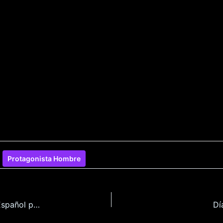
Protagonista Hombre
Salón de Masajes Tradicionales Madre e Hija en Español para Pc
Dí