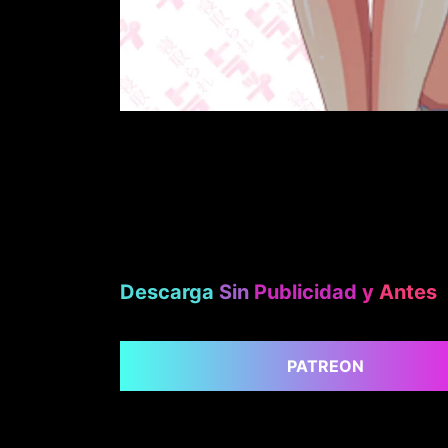
Descarga
Sin
Publicidad
y
Antes
PATREON