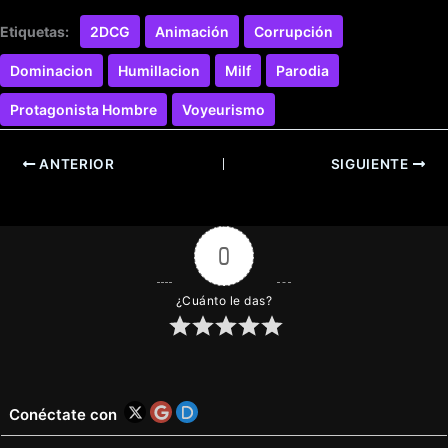
Etiquetas:
2DCG
Animación
Corrupción
Dominacion
Humillacion
Milf
Parodia
Protagonista Hombre
Voyeurismo
ANTERIOR
SIGUIENTE
0
¿Cuánto le das?
Conéctate con