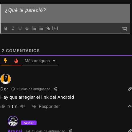
[+]
2
COMENTARIOS
Más antiguos
Dor
13 dias de antigüedad
Hay que arreglar el link del Android
Responder
0
0
Author
Arokai
13 dias de antigüedad