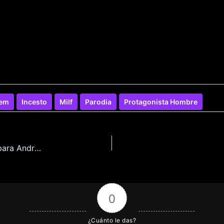
em
Incesto
Milf
Parodia
Protagonista Hombre
Mundo Futadom Especial Halloween en Español para Android y Pc
0
¿Cuánto le das?