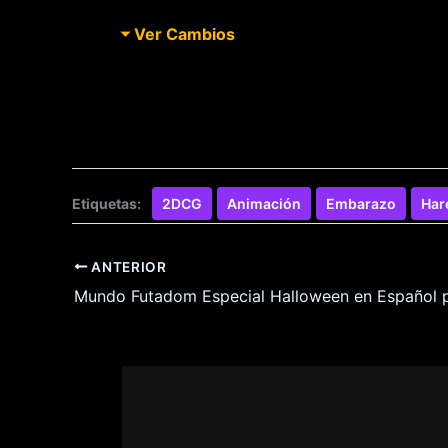
Ver Cambios
Etiquetas:
2DCG
Animación
Embarazo
Har
ANTERIOR