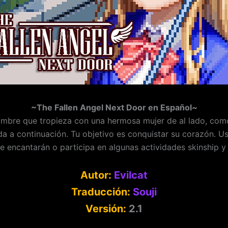
~The Fallen Angel Next Door en Español~
mbre que tropieza con una hermosa mujer de al lado, como u
a a continuación. Tu objetivo es conquistar su corazón. Us
e encantarán o participa en algunas actividades skinship y
Autor:
Evilcat
Traducción:
Souji
Versión:
2.1