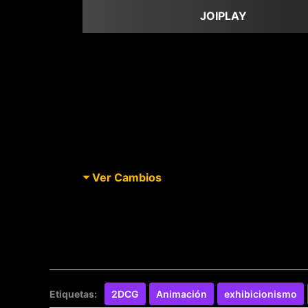
JOIPLAY
Ver Cambios
Etiquetas:
2DCG
Animación
exhibicionismo