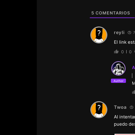
5
COMENTARIOS
reyli
7
El link es
0
0
A
Author
M
Twoa
Al intent
puedo de