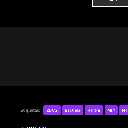
Etiquetas:
2DCG
Escuela
Harem
Milf
NT