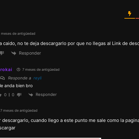
 meses de antigüedad
ta caido, no te deja descargarlo por que no llegas al Link de de
Responder
rokai
7 meses de antigüedad
Responde a
reyli
e anda bien bro
Responder
0
0
7 meses de antigüedad
ar descargarlo, cuando llego a este punto me sale como la pagin
scargar