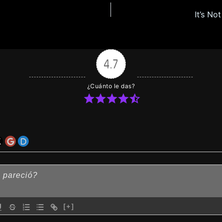
It’s No
4.7
¿Cuánto le das?
[+]