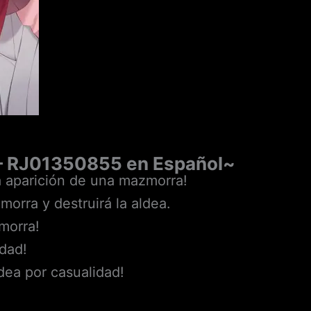
 – RJ01350855 en Español~
la aparición de una mazmorra!
orra y destruirá la aldea.
morra!
dad!
ldea por casualidad!