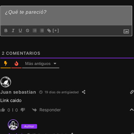
[+]
2
COMENTARIOS
Más antiguos
Juan sebastian
19 dias de antigüedad
Link caido
Responder
0
0
Author