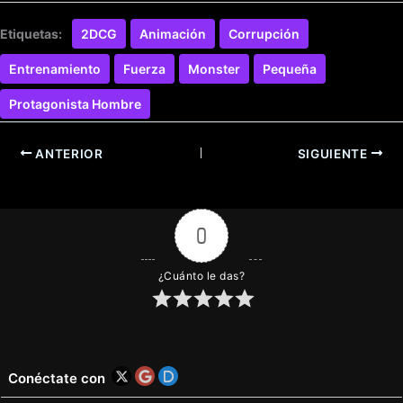
Etiquetas:
2DCG
Animación
Corrupción
Entrenamiento
Fuerza
Monster
Pequeña
Protagonista Hombre
ANTERIOR
SIGUIENTE
0
¿Cuánto le das?
Conéctate con