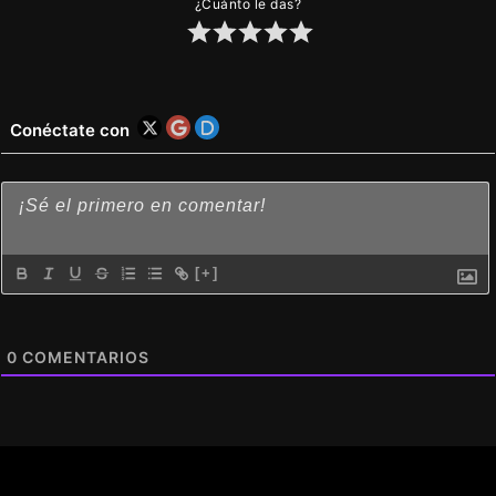
¿Cuánto le das?
Conéctate con
[+]
0
COMENTARIOS