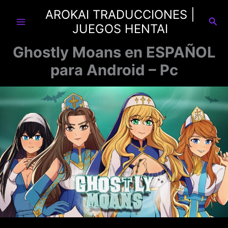
Ir
AROKAI TRADUCCIONES |
al
Busc
JUEGOS HENTAI
contenido
Ghostly Moans en ESPAÑOL
para Android – Pc