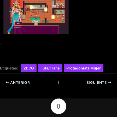
–
Etiquetas:
2DCG
Futa/Trans
Protagonista Mujer
ANTERIOR
SIGUIENTE
0