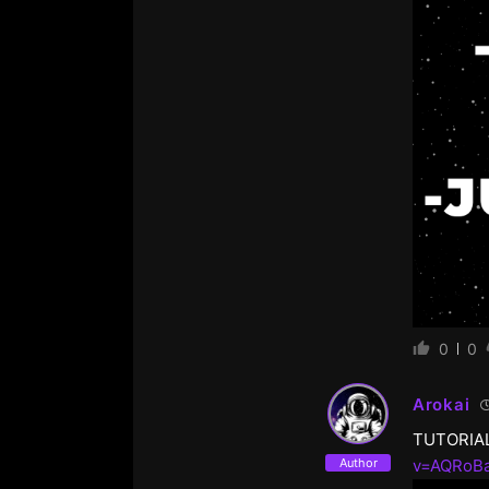
0
0
Arokai
TUTORIA
Author
v=AQRoB