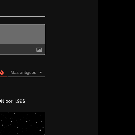
Más antiguos
ON por 1.99$