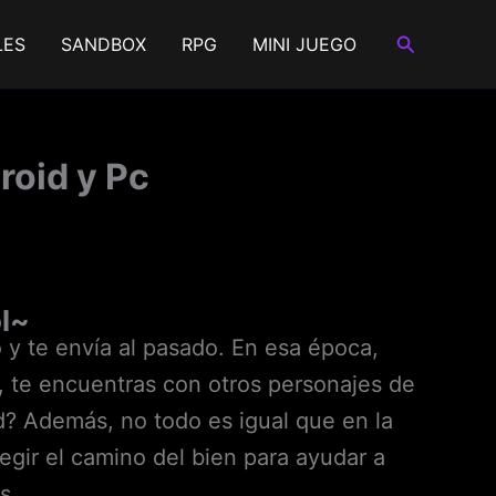
Buscar
LES
SANDBOX
RPG
MINI JUEGO
oid y Pc
l~
y te envía al pasado. En esa época,
 te encuentras con otros personajes de
ad? Además, no todo es igual que en la
legir el camino del bien para ayudar a
s.