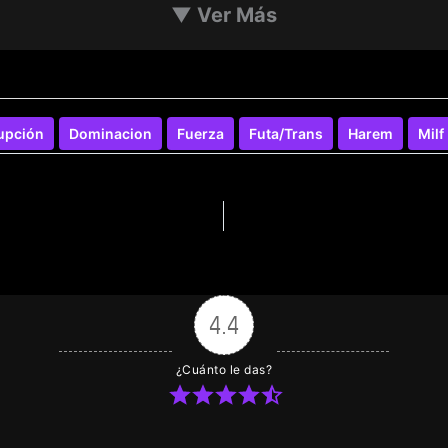
▼
Ver Más
upción
Dominacion
Fuerza
Futa/Trans
Harem
Milf
4.4
¿Cuánto le das?