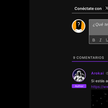
Conéctate con
9
COMENTARIOS
Arokai
Si estás 
Author
https://w