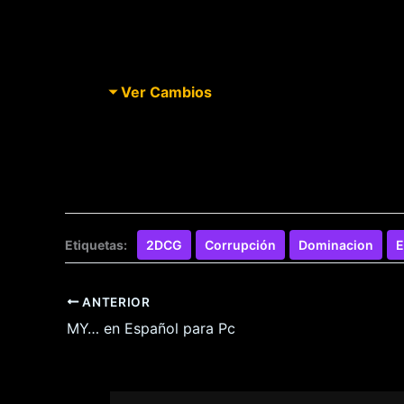
Ver Cambios
Etiquetas:
2DCG
Corrupción
Dominacion
E
ANTERIOR
MY… en Español para Pc