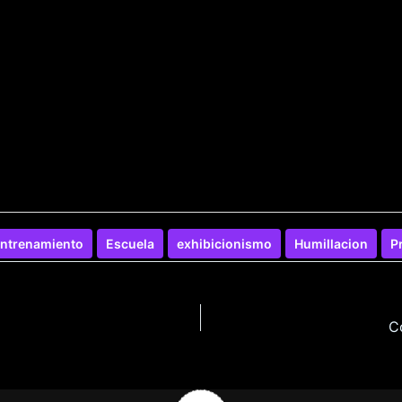
ntrenamiento
Escuela
exhibicionismo
Humillacion
P
C