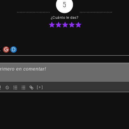
5
¿Cuánto le das?
[+]