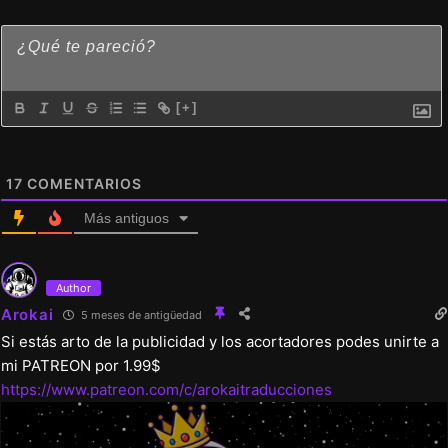
Se añadió la escena «Prueba de resistencia»
Se añadió la escena «La avaricia no te traerá
ningún beneficio»
[+]
Lobo:
Se añadió la escena «Mirón»
17
COMENTARIOS
Se añadió la escena «Pata amiga»
Más antiguos
Otros:
Author
Corrección de errores
Arokai
5 meses de antigüedad
Se eliminó a Herobrine
Si estás arto de la publicidad y los acortadores podes unirte a
mi PATREON por 1.99$
Se cambió el icono de la aplicación
https://www.patreon.com/c/arokaitraducciones