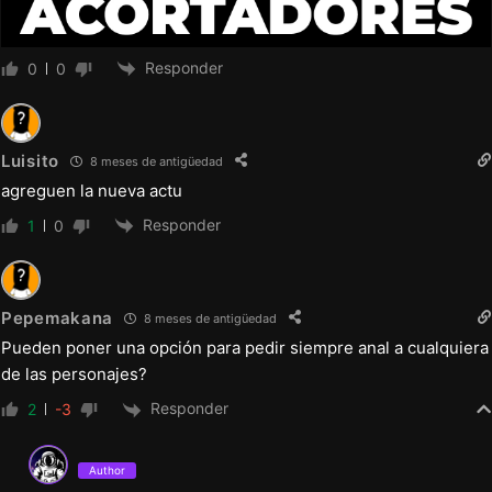
Responder
0
0
Luisito
8 meses de antigüedad
agreguen la nueva actu
Responder
1
0
Pepemakana
8 meses de antigüedad
Pueden poner una opción para pedir siempre anal a cualquiera
de las personajes?
Responder
2
-3
Author