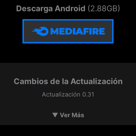
Descarga Android
(2.88GB)
Cambios de la Actualización
Actualización 0.31
Slime:
▼
Ver Más
Se añadió la escena «Dispositivo especial»
Se añadió la escena «¡Uno, dos… tres!»