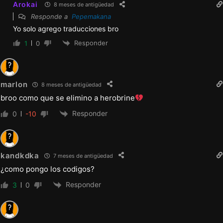
Arokai
8 meses de antigüedad
Responde a
Pepemakana
Yo solo agrego traducciones bro
Responder
1
0
marlon
8 meses de antigüedad
broo como que se elimino a herobrine
Responder
0
-10
kandkdka
7 meses de antigüedad
¿como pongo los codigos?
Responder
3
0