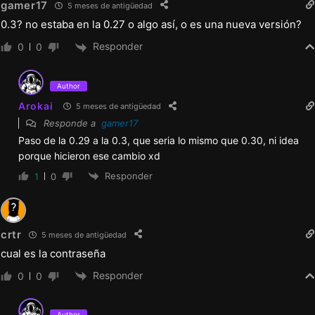
gamer17
5 meses de antigüedad
0.3? no estaba en la 0.27 o algo así, o es una nueva versión?
Responder
0
0
Author
Arokai
5 meses de antigüedad
Responde a
gamer17
Paso de la 0.29 a la 0.3, que seria lo mismo que 0.30, ni idea
porque hicieron ese cambio xd
Responder
1
0
crtr
5 meses de antigüedad
cual es la contraseña
Responder
0
0
Author