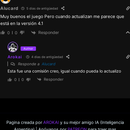
Alucard
5 dias de antigüedad
Muy buenos el juego Pero cuando actualizan me parece que
está en la versión 4.1
Responder
0
0
Author
Arokai
4 dias de antigüedad
Responde a
Alucard
Esta fue una comisión creo, igual cuando pueda lo actualizo
Responder
0
0
Pagina creada por
AROKAI
y su mejor amigo IA (Inteligencia
Argentina) | Apóyanos por
PATREON
para traer mas