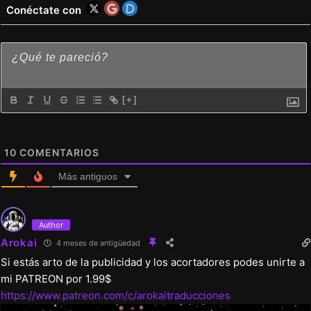
Conéctate con
en la cama». Solo nuevas animaciones.
Se renovó el mapa «A las Minas». Aún en
desarrollo, pero esperamos que sea una
mejora.
[+]
Se añadieron antorchas al nuevo menú de
creación.
Corrección de errores y mejoras menores.
10
COMENTARIOS
Más antiguos
Author
Arokai
4 meses de antigüedad
Si estás arto de la publicidad y los acortadores podes unirte a
mi PATREON por 1.99$
https://www.patreon.com/c/arokaitraducciones