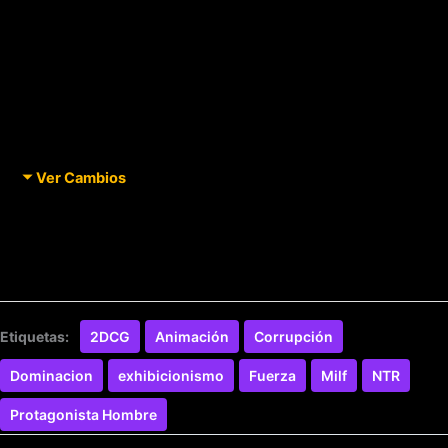
Ver Cambios
Etiquetas:
2DCG
Animación
Corrupción
Dominacion
exhibicionismo
Fuerza
Milf
NTR
Protagonista Hombre