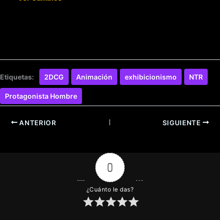
Etiquetas:
2DCG
Animación
exhibicionismo
NTR
Protagonista Hombre
ANTERIOR
SIGUIENTE
0
¿Cuánto le das?