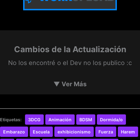
Cambios de la Actualización
No los encontré o el Dev no los publico :c
▼
Ver Más
Etiquetas:
3DCG
Animación
BDSM
Dormida/o
Embarazo
Escuela
exhibicionismo
Fuerza
Harem