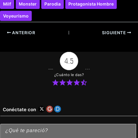
Milf
Monster
Parodia
Protagonista Hombre
Voyeurismo
ANTERIOR
SIGUIENTE
4.5
¿Cuánto le das?
Conéctate con