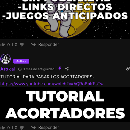
Responder
0
0
Author
Arokai
1 mes de antigüedad
TUTORIAL PARA PASAR LOS ACORTADORES:
https://www.youtube.com/watch?v=AQRoBaKEsTw
Responder
0
0