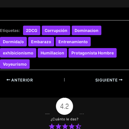
Etiquetas:
2DCG
Corrupción
Dominacion
Dormida/o
Embarazo
Entrenamiento
exhibicionismo
Humillacion
Protagonista Hombre
Voyeurismo
ANTERIOR
SIGUIENTE
4.2
¿Cuánto le das?