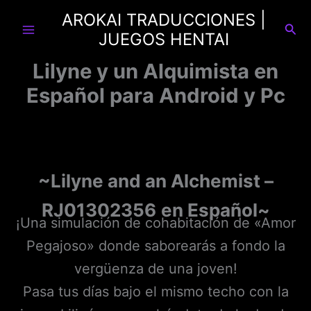
Ir
AROKAI TRADUCCIONES |
al
Busc
JUEGOS HENTAI
contenido
Lilyne y un Alquimista en
Español para Android y Pc
~Lilyne and an Alchemist –
RJ01302356
en Español~
¡Una simulación de cohabitación de «Amor
Pegajoso» donde saborearás a fondo la
vergüenza de una joven!
Pasa tus días bajo el mismo techo con la