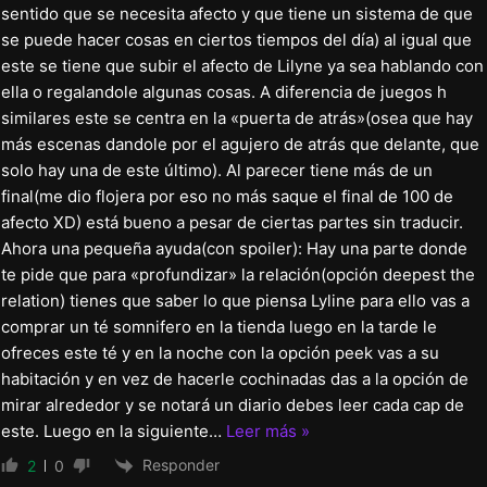
sentido que se necesita afecto y que tiene un sistema de que
se puede hacer cosas en ciertos tiempos del día) al igual que
este se tiene que subir el afecto de Lilyne ya sea hablando con
ella o regalandole algunas cosas. A diferencia de juegos h
similares este se centra en la «puerta de atrás»(osea que hay
más escenas dandole por el agujero de atrás que delante, que
solo hay una de este último). Al parecer tiene más de un
final(me dio flojera por eso no más saque el final de 100 de
afecto XD) está bueno a pesar de ciertas partes sin traducir.
Ahora una pequeña ayuda(con spoiler): Hay una parte donde
te pide que para «profundizar» la relación(opción deepest the
relation) tienes que saber lo que piensa Lyline para ello vas a
comprar un té somnifero en la tienda luego en la tarde le
ofreces este té y en la noche con la opción peek vas a su
habitación y en vez de hacerle cochinadas das a la opción de
mirar alrededor y se notará un diario debes leer cada cap de
este. Luego en la siguiente
…
Leer más »
Responder
2
0