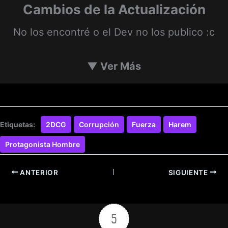
Cambios de la Actualización
No los encontré o el Dev no los publico :c
▼
Ver Más
Etiquetas:
2DCG
Corrupción
Fuerza
Harem
Protagonista Hombre
ANTERIOR
SIGUIENTE
5