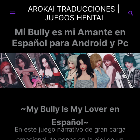
Ir
AROKAI TRADUCCIONES |
al
Busc
JUEGOS HENTAI
contenido
Mi Bully es mi Amante en
Español para Android y Pc
~
My Bully Is My Lover
en
Español~
En este juego narrativo de gran carga
emocional, te pones en la piel de un