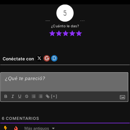
Se ha añadido la traducción al chino del
5
capítulo 2 al episodio 1
¿Cuánto le das?
MBML (Capítulo 1 – Episodio 4) – Versión
compatible:
Etiquetas de rol/relación eliminadas
Conéctate con
Pequeños ajustes de diálogo
Compatibilidad con proveedores de servicios
de pago
[+]
6
COMENTARIOS
Más antiguos