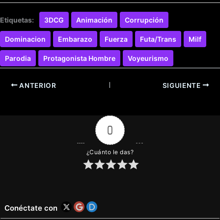
Etiquetas:
3DCG
Animación
Corrupción
Dominacion
Embarazo
Fuerza
Futa/Trans
Milf
Parodia
Protagonista Hombre
Voyeurismo
ANTERIOR
SIGUIENTE
0
¿Cuánto le das?
Conéctate con