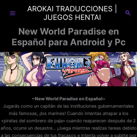
Ir
AROKAI TRADUCCIONES |
al
Busc
JUEGOS HENTAI
contenido
New World Paradise en
Español para Android y Pc
~New World Paradise en Español~
Jugarás como un capitán de las instituciones gubernamentales
más famosas, ¡los marines! Cuando intentas atrapar a los
«piratas del sombrero de paja» cuando reaparecen después de 2
años, ocurre un desastre… ¡Juega mientras realizas tareas debido
a las consecuencias de tus fracasos e intenta volver a subirte por