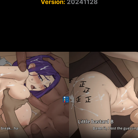
Versión:
20241128