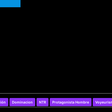
ión
Dominacion
NTR
Protagonista Hombre
Voyeuris