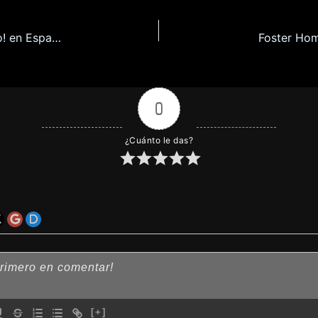
¡Tengamos Sexo con la Chica Drei en Otro Mundo! en Español para Android y Pc
Foster Hom
0
¿Cuánto le das?
[+]