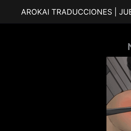
Ir
AROKAI TRADUCCIONES | JU
al
contenido