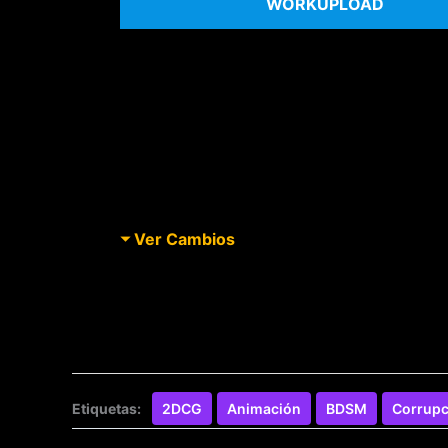
WORKUPLOAD
Ver Cambios
Etiquetas:
2DCG
Animación
BDSM
Corrupc