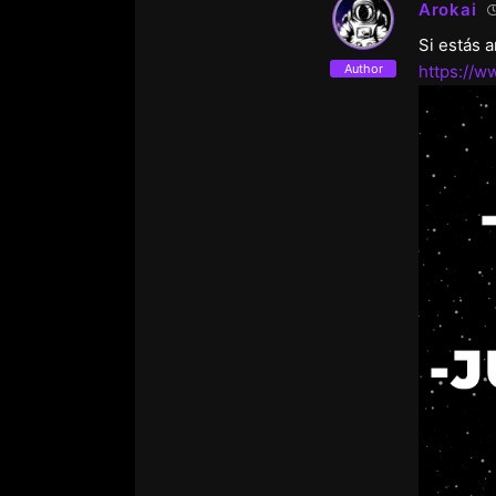
Arokai
Si estás 
Author
https://w