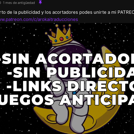
1 mes de antigüedad
arto de la publicidad y los acortadores podes unirte a mi PATRE
ww.patreon.com/c/arokaitraducciones