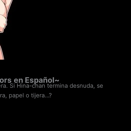
sors
en Español~
jera. Si Hina-chan termina desnuda, se
ra, papel o tijera…?