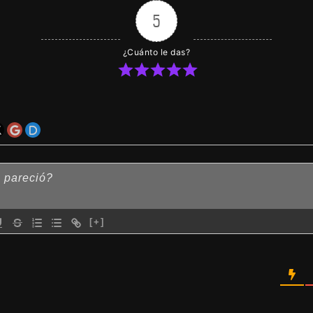
5
¿Cuánto le das?
[+]