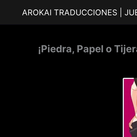
Ir
AROKAI TRADUCCIONES | JU
al
contenido
¡Piedra, Papel o Tij