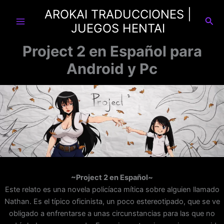
Ir
AROKAI TRADUCCIONES |
al
Busc
JUEGOS HENTAI
contenido
Project 2 en Español para
Android y Pc
~Project 2 en Español~
Este relato es una novela policíaca mítica sobre alguien llamado
Nathan. Es el típico oficinista, un poco estereotipado, que se ve
obligado a enfrentarse a unas circunstancias para las que no