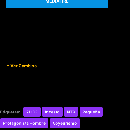
MEDIAFIRE
Ver Cambios
Etiquetas:
2DCG
Incesto
NTR
Pequeña
Protagonista Hombre
Voyeurismo