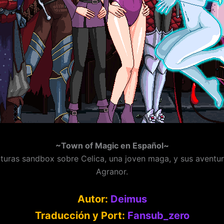
~Town of Magic en Español~
turas sandbox sobre Celica, una joven maga, y sus aventu
Agranor.
Autor:
Deimus
Traducción y Port:
Fansub_zero