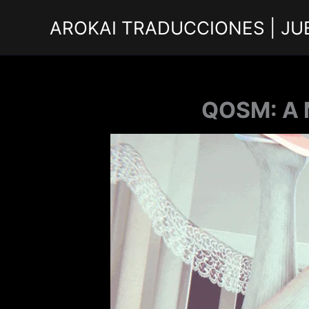
Ir
AROKAI TRADUCCIONES | JU
al
contenido
QOSM: A M