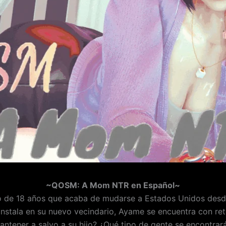
~QOSM: A Mom NTR en Español~
to de 18 años que acaba de mudarse a Estados Unidos des
nstala en su nuevo vecindario, Ayame se encuentra con reto
mantener a salvo a su hijo? ¿Qué tipo de gente se encontra