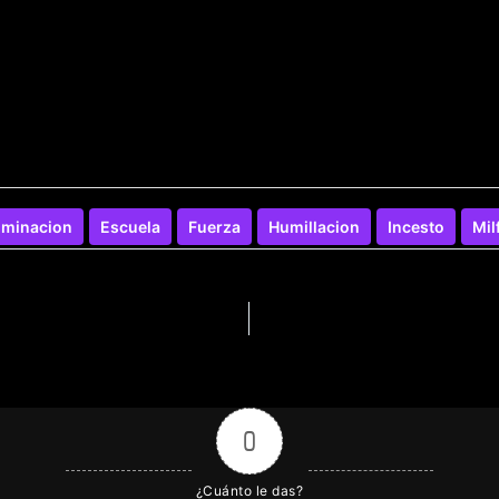
minacion
Escuela
Fuerza
Humillacion
Incesto
Mil
0
¿Cuánto le das?