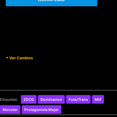
Ver Cambios
Etiquetas:
2DCG
Dominacion
Futa/Trans
Milf
Monster
Protagonista Mujer