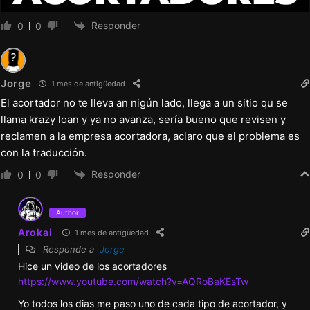
Responder
0
0
Jorge
1 mes de antigüedad
El acortador no te lleva an nigún lado, llega a un sitio qu se
llama krazy loan y ya no avanza, sería bueno que revisen y
reclamen a la empresa acortadora, aclaro que el problema es
con la traducción.
Responder
0
0
Author
Arokai
1 mes de antigüedad
Responde a
Jorge
Hice un video de los acortadores
https://www.youtube.com/watch?v=AQRoBaKEsTw
Yo todos los dias me paso uno de cada tipo de acortador, y