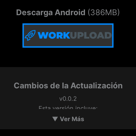
Descarga Android
(386MB)
Cambios de la Actualización
v0.0.2
Esta versión incluye:
Nuevo menú
▼
Ver Más
Nuevas acciones interactivas para Vilma