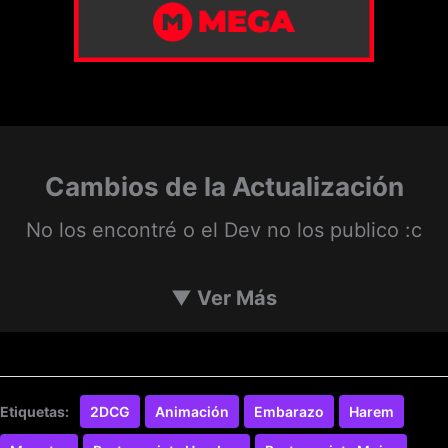
Cambios de la Actualización
No los encontré o el Dev no los publico :c
▼
Ver Más
Etiquetas:
2DCG
Animación
Embarazo
Harem