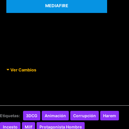
MEDIAFIRE
Ver Cambios
Etiquetas:
3DCG
Animación
Corrupción
Harem
Incesto
Milf
Protagonista Hombre