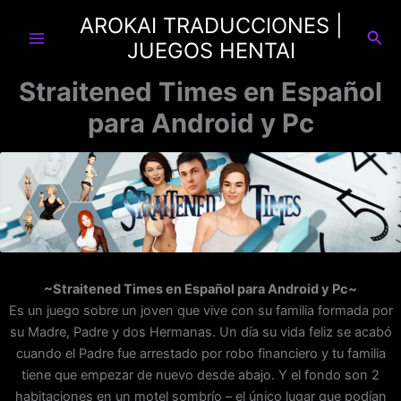
Ir
AROKAI TRADUCCIONES |
al
Busc
JUEGOS HENTAI
contenido
Straitened Times en Español
para Android y Pc
~Straitened Times en Español para Android y Pc~
Es un juego sobre un joven que vive con su familia formada por
su Madre, Padre y dos Hermanas. Un día su vida feliz se acabó
cuando el Padre fue arrestado por robo financiero y tu familia
tiene que empezar de nuevo desde abajo. Y el fondo son 2
habitaciones en un motel sombrío – el único lugar que podían