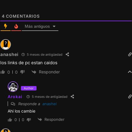
4
COMENTARIOS
Más antiguos
anashei
5 meses de antigüedad
los links de pc estan caidos
Responder
0
0
Author
Arokai
5 meses de antigüedad
Responde a
anashei
Ahi los cambie
Responder
0
0