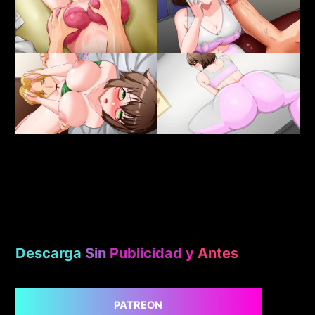
Descarga
Sin
Publicidad
y
Antes
PATREON