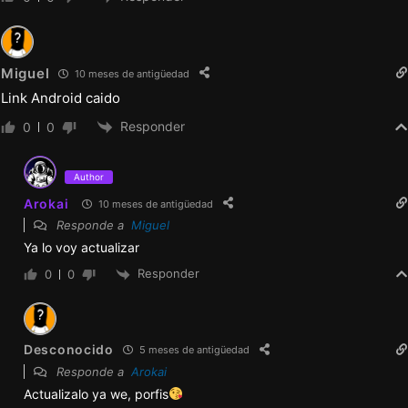
Courtney + 1 evento extendido en la versión
Extendida
Miguel
10 meses de antigüedad
Link Android caido
1 evento con Nikki
Responder
0
0
1 gran evento con Sara + 1 evento extendido
en la versión Extendida
Author
Arokai
10 meses de antigüedad
1 evento con Lexi
Responde a
Miguel
Ya lo voy actualizar
1 evento con Yuki + 1 evento extendido en la
Responder
0
0
versión Extendida
1 evento con Kim
Desconocido
5 meses de antigüedad
1 evento adicional con Roxy
Responde a
Arokai
Actualizalo ya we, porfis
1 evento adicional con Ashley