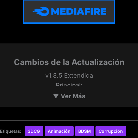
Cambios de la Actualización
v1.8.5 Extendida
Principal:
1) Imágenes:
▼
Ver Más
698 imágenes y 9 animaciones (+77
imágenes, 5 animaciones y 6 fotos eróticas
para la versión extendida)
Etiquetas:
3DCG
Animación
BDSM
Corrupción
2) Eventos: