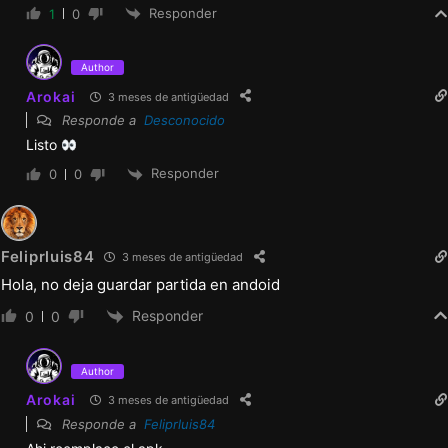
Responder
1
0
Menores:
Author
Corrección de errores
Arokai
3 meses de antigüedad
Responde a
Desconocido
Listo
v1.6.5 Extendida
Responder
0
0
Principal:
1) Imágenes:
926 imágenes y 13 animaciones (+92
Feliprluis84
3 meses de antigüedad
imágenes, 3 animaciones y 6 fotos eróticas
Hola, no deja guardar partida en andoid
para la versión Extendida)
Responder
0
0
2) Eventos:
Author
Arokai
1 gran evento con Rachel y Courtney + 1
3 meses de antigüedad
Responde a
Feliprluis84
evento extendido en la versión Extendida