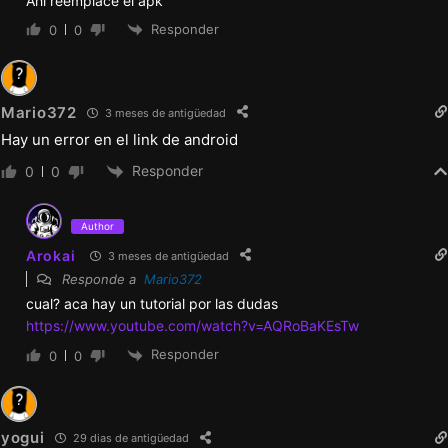
Ahi reemplace el apk
Responder
0
0
1 evento con Yuki
1 evento con Nikki y Sara + 1 evento
Mario372
extendido en la versión Extendida
3 meses de antigüedad
Hay un error en el link de android
1 gran evento con Nikki
Responder
0
0
1 evento con Sasha y Alyssa
1 evento adicional con Ashley
Author
1 evento adicional con Roxy
Arokai
3 meses de antigüedad
1 evento especial (4.º aniversario). Lo
Responde a
Mario372
cual? aca hay un tutorial por las dudas
encontrarás en el diario del/de la
https://www.youtube.com/watch?v=AQRoBaKEsTw
protagonista -> Icono de estrella
Responder
0
0
Menores:
Corrección de errores
yogui
29 dias de antigüedad