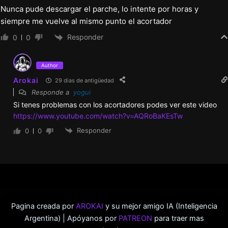
Nunca pude descargar el parche, lo intente por horas y
siempre me vuelve al mismo punto el acortador
v1.6.0 Extendida
Responder
0
0
Principal:
1) Imágenes:
Author
885 imágenes y 14 animaciones
Arokai
29 dias de antigüedad
78 imágenes y 5 animaciones para la versión
Responde a
yogui
Si tenes problemas con los acortadores podes ver este video
extendida
https://www.youtube.com/watch?v=AQRoBaKEsTw
2) Eventos:
Responder
0
0
1 gran evento con Rachel y su hermana
Courtney
1 pequeño evento con Rachel
1 gran evento con Sara
1 pequeño evento con Sara + 1 evento
Pagina creada por
AROKAI
y su mejor amigo IA (Inteligencia
Argentina) | Apóyanos por
PATREON
para traer mas
extendido en la versión extendida